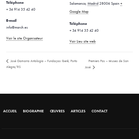
Téléphone
Salamanca
,
Madrid
28006
Spain
+
+ 34 914 35 42 40
Google Map
E-mail
Téléphone
info@march.es
+ 34 914 35 42 40
Voir le site Organisateur
Voir Lieu site web
Premiers Pas – Museo de San
José Gamarra Antologia – Fundaçao Iberê, Porto
Alegre/RS
José
ACCUEIL
BIOGRAPHIE
ŒUVRES
ARTICLES
CONTACT