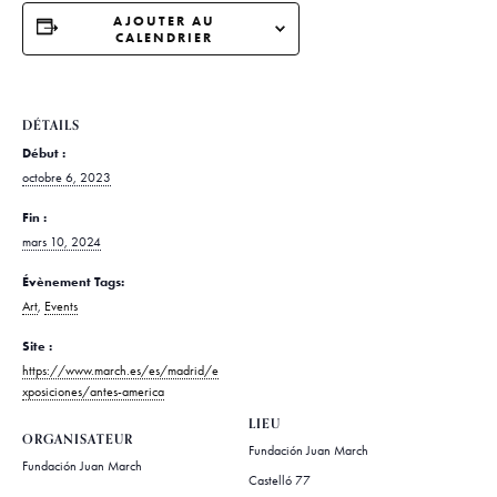
AJOUTER AU
CALENDRIER
DÉTAILS
Début :
octobre 6, 2023
Fin :
mars 10, 2024
Évènement Tags:
Art
,
Events
Site :
https://www.march.es/es/madrid/e
xposiciones/antes-america
LIEU
ORGANISATEUR
Fundación Juan March
Fundación Juan March
Castelló 77