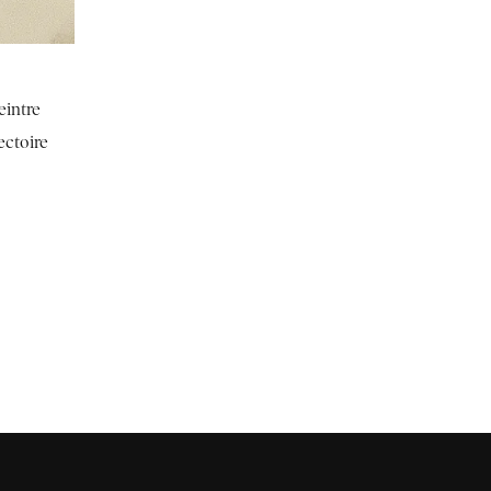
eintre
ectoire